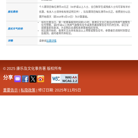
个人赛项目每位港币20元正（60岁或以上人士、全日制学生或残疾人士均可享有半价
报名费用:
优惠，有关人士须持有有效证明文件），队际赛项目每队港币60元正。收费划分以比
赛开始首天（即2026年3月15日）为计算基础。
如在比赛当日，第一轮赛事报到时间前2小时，香港天文台已发出8号热带气旋警告
信号预警，或8号或以上热带气旋警告信号或黑色暴雨警告信号仍然生效，该日全
部赛事即告取消。大会稍后会通知各参赛者相应安排。
恶劣天气安排:
如比赛开始前，香港天文台未有发出以上预警或警告信号，参赛者仍须按时到登记
处报到。逾时者将作弃权论。
详情:
请参阅
比赛详情
.
© 2025 康乐及文化事务署 版权所有
分享
重要告示
|
私隐政策
|
修订日期: 2025年11月5日