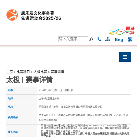
Eng
繁
主页
>
比赛项目
>
太极比赛
>
赛事详情
太极 | 赛事详情
日期:
2026年3月15日及22日（星期日）
时间:
上午9时至晚上11时
地点:
官涌体育馆（地址：九龙佐敦宝灵街17号官涌市政大厦6楼）
35岁或以上人士（参赛者年龄以截至比赛首日为准，即1991年3月15日或之前出生者
参赛资格:
均符合参赛资格）
申请人须在
2025年12月15日至21日
期间经My SmartPLAY App、SmartPLAY网页或智
能自助服务站递交电子抽籤申请表。请清楚填写所需资料，包括拟参加的组别和项
目、性别等，并填妥及签署「声明书」。
报名办法:
抽籤不设候补名额，如抽籤后仍有余额，申请人须在公开报名阶段重新以先到先得
方式报名。