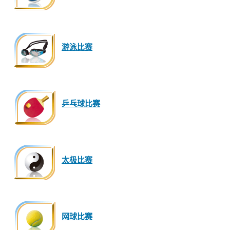
游泳比赛
乒乓球比赛
太极比赛
网球比赛