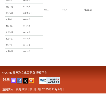
男子F组
40 – 44岁
男子G组
35 – 39岁
600人
742人
增加名额
女子A组
65岁或以上
女子B组
60 – 64岁
女子C组
55 – 59岁
女子D组
50 – 54岁
女子E组
45 – 49岁
女子F组
40 – 44岁
女子G组
35 – 39岁
© 2025 康乐及文化事务署 版权所有
分享
重要告示
|
私隐政策
|
修订日期: 2025年11月26日