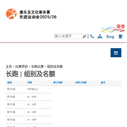
Eng
繁
主页
>
比赛项目
>
长跑比赛
>
组别及名额
长跑 | 组别及名额
组别
年龄
原订名额
已修订名额
备注
男子A组
65岁或以上
男子B组
60 – 64岁
男子C组
55 – 59岁
男子D组
50 – 54岁
男子E组
45 – 49岁