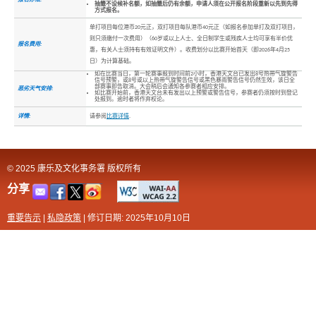
抽籤不设候补名额，如抽籤后仍有余额，申请人须在公开报名阶段重新以先到先得
方式报名。
单打项目每位港币20元正，双打项目每队港币40元正（如报名参加单打及双打项目，
则只须缴付一次费用）（60岁或以上人士、全日制学生或残疾人士均可享有半价优
报名费用:
惠，有关人士须持有有效证明文件）。收费划分以比赛开始首天（即2026年4月25
日）为计算基础。
如在比赛当日，第一轮赛事报到时间前2小时，香港天文台已发出8号热带气旋警告
信号预警，或8号或以上热带气旋警告信号或黑色暴雨警告信号仍然生效，该日全
部赛事即告取消。大会稍后会通知各参赛者相应安排。
恶劣天气安排:
如比赛开始前，香港天文台未有发出以上预警或警告信号，参赛者仍须按时到登记
处报到。逾时者将作弃权论。
详情:
请参阅
比赛详情
.
© 2025 康乐及文化事务署 版权所有
分享
重要告示
|
私隐政策
|
修订日期: 2025年10月10日