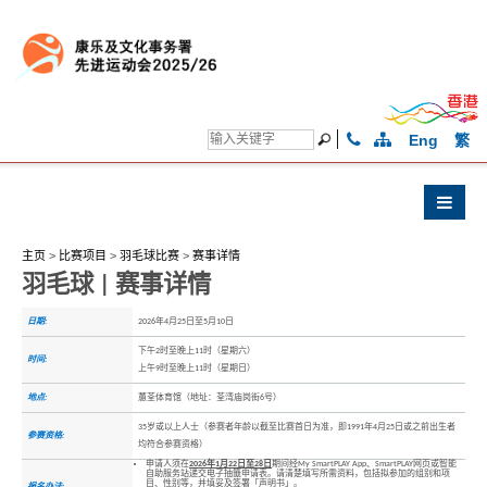
Eng
繁
主页
>
比赛项目
>
羽毛球比赛
>
赛事详情
羽毛球 | 赛事详情
日期:
2026年4月25日至5月10日
下午2时至晚上11时（星期六）
时间:
上午9时至晚上11时（星期日）
地点:
蕙荃体育馆（地址：荃湾庙岗街6号）
35岁或以上人士（参赛者年龄以截至比赛首日为准，即1991年4月25日或之前出生者
参赛资格:
均符合参赛资格）
申请人须在
2026年1月22日至28日
期间经My SmartPLAY App、SmartPLAY网页或智能
自助服务站递交电子抽籤申请表。请清楚填写所需资料，包括拟参加的组别和项
目、性别等，并填妥及签署「声明书」。
报名办法: