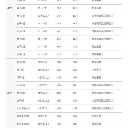
男子F组
40 – 44岁
32人
46人
增加名额
单打
男子G组
35 – 39岁
32人
47人
增加名额
女子A组
60岁或以上
24人
18人
余额调拨至超额组别
女子B组
55 – 59岁
24人
19人
余额调拨至超额组别
女子C组
50 – 54岁
24人
23人
余额调拨至超额组别
女子D组
45 – 49岁
24人
17人
余额调拨至超额组别
女子E组
40 – 44岁
16人
23人
增加名额
女子F组
35 – 39岁
16人
23人
增加名额
男子H组
55岁或以上
32队
39队
增加名额
男子I组
45岁或以上
32队
32队
名额不变
男子J组
35岁或以上
32队
39队
增加名额
女子G组
55岁或以上
16队
4队
余额调拨至超额组别
双打
女子H组
45岁或以上
16队
9队
余额调拨至超额组别
女子I组
35岁或以上
16队
13队
余额调拨至超额组别
男女混合A组
55岁或以上
24队
22队
余额调拨至超额组别
男女混合B组
45岁或以上
24队
24队
名额不变
男女混合C组
35岁或以上
24队
26队
增加名额