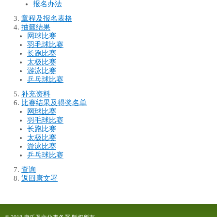
报名办法
章程及报名表格
抽籤结果
网球比赛
羽毛球比赛
长跑比赛
太极比赛
游泳比赛
乒乓球比赛
补充资料
比赛结果及得奖名单
网球比赛
羽毛球比赛
长跑比赛
太极比赛
游泳比赛
乒乓球比赛
查询
返回康文署