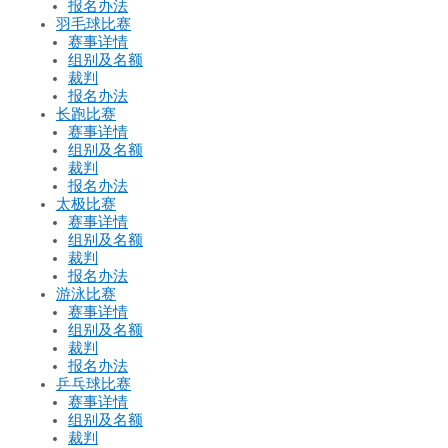
报名办法
羽毛球比赛
赛事详情
组别及名额
裁判
报名办法
长跑比赛
赛事详情
组别及名额
裁判
报名办法
太极比赛
赛事详情
组别及名额
裁判
报名办法
游泳比赛
赛事详情
组别及名额
裁判
报名办法
乒乓球比赛
赛事详情
组别及名额
裁判