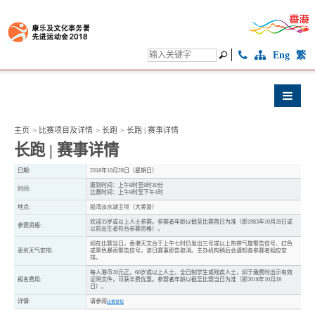
Eng
繁
主页
>
比赛项目及详情
>
长跑
>
长跑 | 赛事详情
长跑 | 赛事详情
日期:
2018年10月28日（星期日）
报到时间：上午8时至8时30分
时间:
比赛时间：上午9时至下午1时
地点:
船湾淡水湖主坝（大美督）
欢迎35岁或以上人士参赛。参赛者年龄以截至比赛首日为准（即1983年10月28日或
参赛资格:
以前出生者符合参赛资格）。
如在比赛当日，香港天文台于上午七时仍发出三号或以上热带气旋警告信号、红色
恶劣天气安排:
或黑色暴雨警告信号，该日赛事即告取消。主办机构稍后会通知各参赛者相应安
排。
每人港币20元正。60岁或以上人士、全日制学生或残疾人士，如于缴费时出示有效
报名费用:
证明文件，可获半费优惠。参赛者年龄以截至比赛当日为准（即2018年10月28
日）。
详情:
请参阅
比赛章程