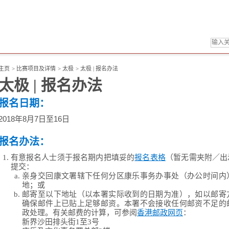
主页
>
比赛项目及详情
>
太极
>
太极 | 报名办法
太极 | 报名办法
报名日期：
2018年8月7日至16日
报名办法：
有意报名人士须于报名期内把填妥的
报名表格
（暂无需夹附／出
提交：
亲身交回康文署辖下任何分区康乐事务办事处（办公时间内
地；或
邮寄至以下地址（以本署实际收到的日期为准），如以邮寄
确保邮件上已贴上足够邮资。本署不会接收任何邮资不足的
政处理。有关邮费的计算，可参阅
香港邮政网页
：
新界沙田排头街1至3号