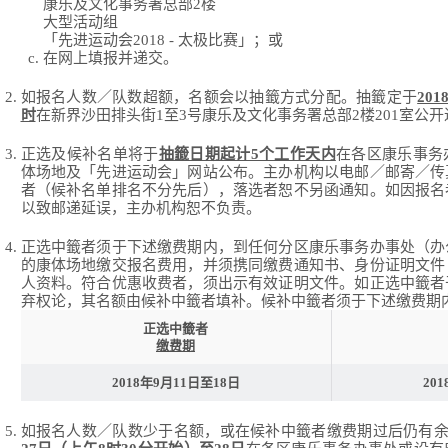
康乐及文化事务署总部2楼
大型活动组
「先进运动会2018 - 太极比赛」；或
在网上填报并递交。
如报名人数／队数超额，名额会以抽籤方式分配。抽籤定于
20
时
在新界沙田排头街1至3号康乐及文化事务署总部2楼201室公
正选及候补名单将于
抽籤日期起计5个工作天内
在各区康乐事务
体场地及「先进运动会」网站公布。主办机构以电邮／邮寄／传
者（候补名单排名不分先后），落选者恕不另函通知。如因报名
以致邮递延误，主办机构恕不负责。
正选中籤者须于下述缴费期内，到任何分区康乐事务办事处（办
的康体场地缴交报名费用，并须携同缴费通知书、身份证明文件
人资料。符合优惠收费者，须出示有效证明文件。如正选中籤者
弃权论，其名额由候补中籤者填补。候补中籤者须于下述缴费期
正选中籤者
缴费期
2018年9月11日至18日
20
如报名人数／队数少于名额，或在候补中籤者缴费期过后仍有