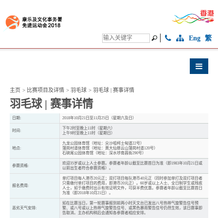
Eng
繁
主页
>
比赛项目及详情
>
羽毛球
>
羽毛球 | 赛事详情
羽毛球 | 赛事详情
日期:
2018年10月21日至11月25日（星期六及日）
下午2时至晚上11时（星期六）
时间:
上午9时至晚上11时（星期日）
九龙公园体育馆（地址：尖沙咀柯士甸道22号）
地点:
蒲岗村道体育馆（地址：黄大仙慈云山蒲岗村道120号）
石硖尾公园体育馆（地址：深水埗南昌街290号）
欢迎35岁或以上人士参赛。参赛者年龄以截至比赛首日为准（即1983年10月21日或
参赛资格:
以前出生者符合参赛资格）。
单打项目每人港币20元正；双打项目每队港币40元正（同时参加单打及双打项目者
只需缴付单打项目的费用，即港币20元正）。60岁或以上人士、全日制学生或残疾
报名费用:
人士，如于缴费时出示有效证明文件，可获半费优惠。参赛者年龄以截至比赛首日
为准（即2018年10月21日）。
如在比赛当日，第一轮赛事报到前两小时天文台已发出八号热带气旋警告信号预
恶劣天气安排:
警、或八号或以上热带气旋警告信号、或黑色暴雨警告信号仍然生效，该日赛事即
告取消。主办机构稍后会通知各参赛者相应安排。