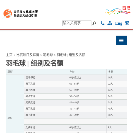
Eng
繁
主页
>
比赛项目及详情
>
羽毛球
>
羽毛球 | 组别及名额
羽毛球 | 组别及名额
组别
年龄
名额
男子甲组
65岁或以上
16人
男子乙组
60 – 64岁
32人
男子丙组
55 – 59岁
64人
男子丁组
50 – 54岁
64人
男子戊组
45 – 49岁
64人
男子己组
40 – 44岁
48人
男子庚组
35 – 39岁
48人
单打
女子甲组
60岁或以上
8人