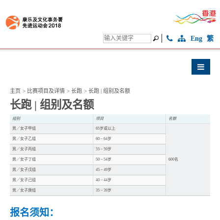
Eng
繁
主页
>
比赛项目及详情
>
长跑
>
长跑 | 组别及名额
长跑 | 组别及名额
组别
项目
名额
男╱女子甲组
65岁或以上
男╱女子乙组
60 – 64岁
男╱女子丙组
55 – 59岁
男╱女子丁组
50 – 54岁
600名
男╱女子戊组
45 – 49岁
男╱女子己组
40 – 44岁
男╱女子庚组
35 – 39岁
报名须知：