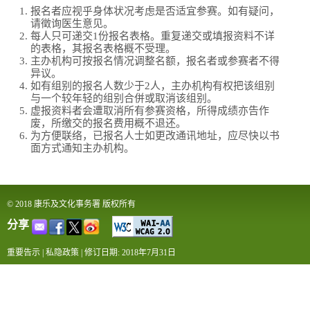
报名者应视乎身体状况考虑是否适宜参赛。如有疑问，
请徵询医生意见。
每人只可递交1份报名表格。重复递交或填报资料不详
的表格，其报名表格概不受理。
主办机构可按报名情况调整名额，报名者或参赛者不得
异议。
如有组别的报名人数少于2人，主办机构有权把该组别
与一个较年轻的组别合併或取消该组别。
虚报资料者会遭取消所有参赛资格，所得成绩亦告作
废，所缴交的报名费用概不退还。
为方便联络，已报名人士如更改通讯地址，应尽快以书
面方式通知主办机构。
© 2018 康乐及文化事务署 版权所有
分享
重要告示
|
私隐政策
|
修订日期: 2018年7月31日