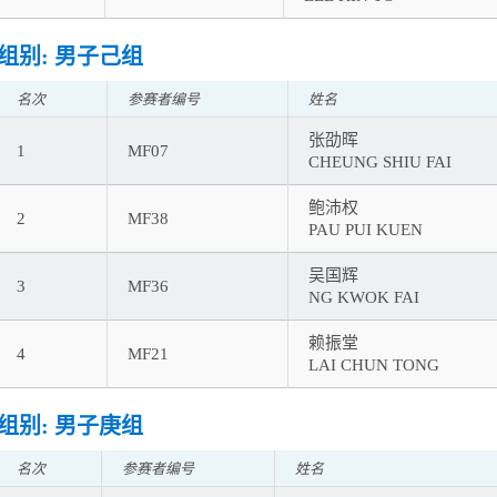
组别: 男子己组
名次
参赛者编号
姓名
张劭晖
1
MF07
CHEUNG SHIU FAI
鲍沛权
2
MF38
PAU PUI KUEN
吴国辉
3
MF36
NG KWOK FAI
赖振堂
4
MF21
LAI CHUN TONG
组别: 男子庚组
名次
参赛者编号
姓名