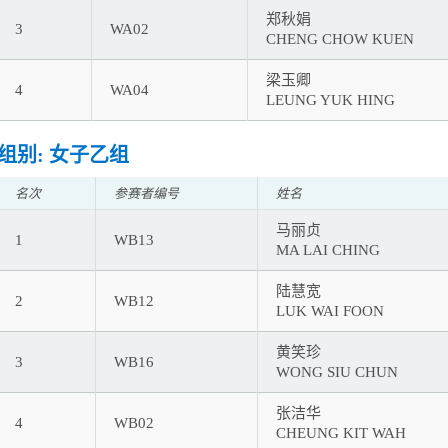
郑秋娟
3
WA02
CHENG CHOW KUEN
梁玉卿
4
WA04
LEUNG YUK HING
组别: 女子乙组
名次
参赛者编号
姓名
马丽贞
1
WB13
MA LAI CHING
陆慧宽
2
WB12
LUK WAI FOON
黄笑珍
3
WB16
WONG SIU CHUN
张洁华
4
WB02
CHEUNG KIT WAH