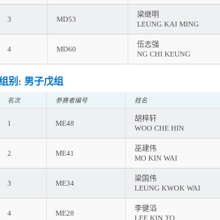
梁继明
3
MD53
LEUNG KAI MING
伍志强
4
MD60
NG CHI KEUNG
组别: 男子戊组
名次
参赛者编号
姓名
胡梓轩
1
ME48
WOO CHE HIN
巫建伟
2
ME41
MO KIN WAI
梁国伟
3
ME34
LEUNG KWOK WAI
李健滔
4
ME28
LEE KIN TO