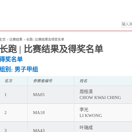
主页
>
比赛结果
>
长跑 | 比赛结果及得奖名单
长跑 | 比赛结果及得奖名单
得奖名单
组别: 男子甲组
名次
参赛者编号
姓名
周桂清
1
MA05
CHOW KWAI CHING
李光
2
MA18
LI KWONG
叶瑞成
3
MA43