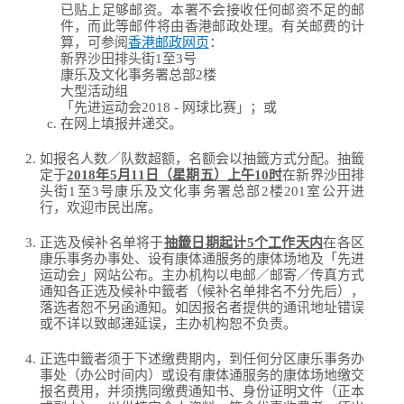
已贴上足够邮资。本署不会接收任何邮资不足的邮
件，而此等邮件将由香港邮政处理。有关邮费的计
算，可参阅
香港邮政网页
：
新界沙田排头街1至3号
康乐及文化事务署总部2楼
大型活动组
「先进运动会2018 - 网球比赛」；或
在网上填报并递交。
如报名人数／队数超额，名额会以抽籤方式分配。抽籤
定于
2018年5月11日（星期五）上午10时
在新界沙田排
头街1至3号康乐及文化事务署总部2楼201室公开进
行，欢迎市民出席。
正选及候补名单将于
抽籤日期起计5个工作天内
在各区
康乐事务办事处、设有康体通服务的康体场地及「先进
运动会」网站公布。主办机构以电邮／邮寄／传真方式
通知各正选及候补中籤者（候补名单排名不分先后），
落选者恕不另函通知。如因报名者提供的通讯地址错误
或不详以致邮递延误，主办机构恕不负责。
正选中籤者须于下述缴费期内，到任何分区康乐事务办
事处（办公时间内）或设有康体通服务的康体场地缴交
报名费用，并须携同缴费通知书、身份证明文件（正本