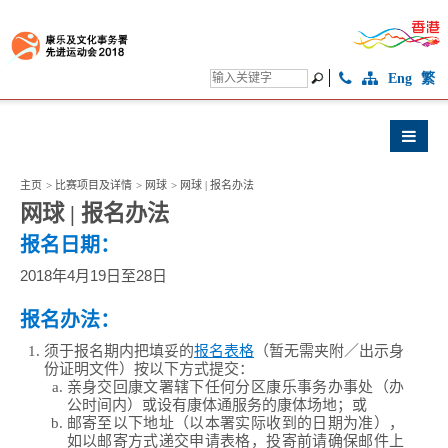
Eng
繁
主页
>
比赛项目及详情
>
网球
>
网球 | 报名办法
网球 | 报名办法
报名日期：
2018年4月19日至28日
报名办法：
须于报名期内把填妥的
报名表格
（暂无需夹附／出示身
份证明文件）按以下方式提交：
亲身交回康文署辖下任何分区康乐事务办事处（办
公时间内）或设有康体通服务的康体场地；或
邮寄至以下地址（以本署实际收到的日期为准），
如以邮寄方式递交申请表格，投寄前请确保邮件上