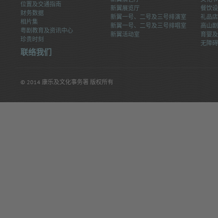
Text
)
位置及交通指南
Size:
新翼展览厅
餐饮设
Size:
财务数据
Size:
Default
新翼一号、二号及三号排演室
礼品店
相片集
Larger
Size
新翼一号、二号及三号排唱室
高山剧
Largest
粤剧教育及资讯中心
(
(
新翼活动室
育婴及
珍贵时刻
无障碍
(
联络我们
© 2014 康乐及文化事务署 版权所有