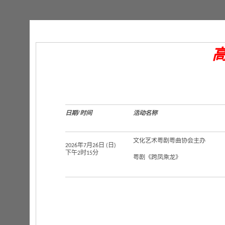
日期
/
时间
活动名称
文化艺术粤剧粤曲协会主办
2026年7月26日 (日)
下午2时15分
粤剧《跨凤乘龙》