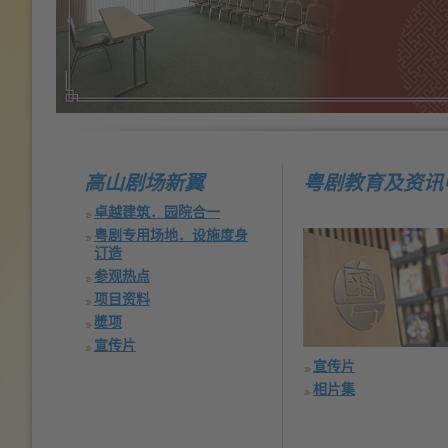
高山剧场新翼
粤剧教育及资讯
卓越建筑．园院合一
粤剧专用场地．设施度身
订造
参观热点
项目资料
奬项
宣传片
宣传片
相片集