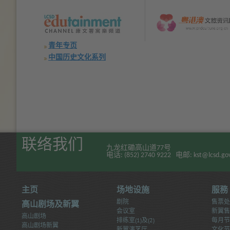
青年专页
中国历史文化系列
联络我们
九龙红磡高山道77号
电话: (852) 2740 9222 电邮: kst@lcsd.gov
主页
场地设施
服務
剧院
售票处
高山剧场及新翼
会议室
新翼售
高山剧场
排练室(1)及(2)
每月节
高山剧场新翼
Text
)
Text
)
新翼演艺厅
文化节