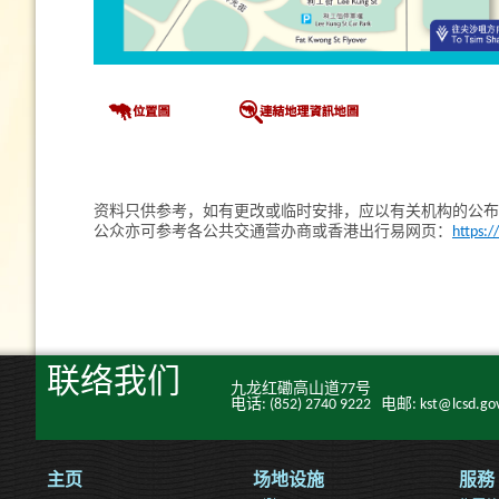
资料只供参考，如有更改或临时安排，应以有关机构的公布
公众亦可参考各公共交通营办商或香港出行易网页：
https:/
联络我们
九龙红磡高山道77号
电话: (852) 2740 9222 电邮: kst@lcsd.gov
主页
场地设施
服務