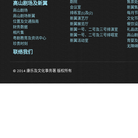
剧院
售票处
高山剧场及新翼
会议室
新翼售
高山剧场
排练室(1)及(2)
每月节
高山剧场新翼
新翼演艺厅
文化节
位置及交通指南
新翼展览厅
餐饮设
财务数据
新翼一号、二号及三号排演室
礼品店
相片集
新翼一号、二号及三号排唱室
高山剧
粤剧教育及资讯中心
新翼活动室
育婴及
珍贵时刻
无障碍
联络我们
© 2014 康乐及文化事务署 版权所有