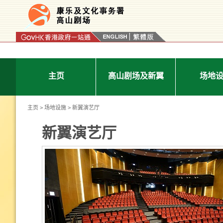
按“Tab”进入菜单
主页
高山剧场及新翼
场地
主页
>
场地设施
> 新翼演艺厅
新翼演艺厅