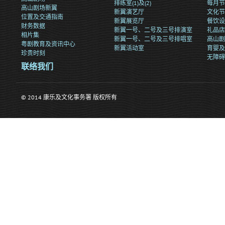
排练室(1)及(2)
每月节
高山剧场新翼
新翼演艺厅
文化节
位置及交通指南
新翼展览厅
餐饮设
财务数据
新翼一号、二号及三号排演室
礼品店
相片集
新翼一号、二号及三号排唱室
高山剧
粤剧教育及资讯中心
新翼活动室
育婴及
珍贵时刻
无障碍
联络我们
© 2014 康乐及文化事务署 版权所有