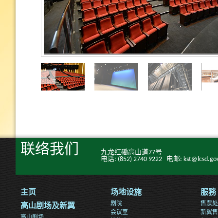
联络我们
九龙红磡高山道77号
电话: (852) 2740 9222 电邮: kst@lcsd.gov
主页
场地设施
服務
剧院
售票处
高山剧场及新翼
会议室
新翼售
高山剧场