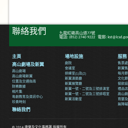
聯絡我們
九龍紅磡高山道77號
電話: (852) 2740 9222 電郵: kst@lcsd.gov
主頁
場地設施
服務
劇院
售票處
高山劇場及新翼
會議室
新翼售
高山劇場
排練室(1)及(2)
每月節
高山劇場新翼
新翼演藝廳
文化節
位置及交通指南
新翼展覽廳
餐飲設
財務數據
新翼一號、二號及三號排演室
禮品店
相片集
新翼一號、二號及三號排唱室
高山劇
粵劇教育及資訊中心
新翼活動室
育嬰及
珍貴時刻
無障礙
聯絡我們
© 2014 康樂及文化事務署 版權所有