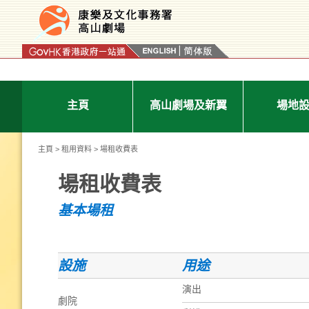
按“Tab”進入菜單
主頁
高山劇場及新翼
場地
主頁
>
租用資料
> 場租收費表
場租收費表
基本場租
設施
用途
演出
劇院