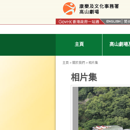
按“Tab”進入菜單
主頁
高山劇場
主頁
>
關於我們
> 相片集
相片集