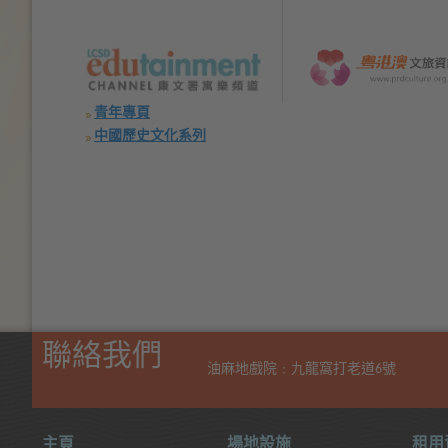
青年專頁
中國歷史文化系列
Text
)
Text
)
Text
)
Size:
Size:
Size:
Default
Larger
Size
Largest
(
(
(
聯絡我們
油麻地戲院﹕九龍窩打老道6號
主頁
場地設施
租用