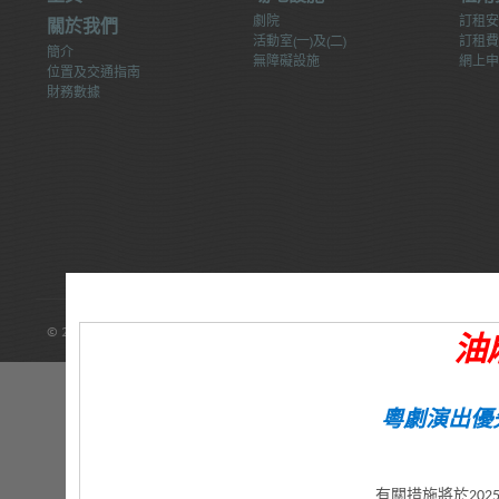
劇院
訂租安
關於我們
活動室(一)及(二)
訂租費
簡介
無障礙設施
網上申
位置及交通指南
財務數據
© 2014 康樂及文化事務署 版權所有
油
>
粵劇演出優
有關措施將於20