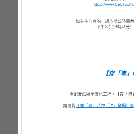
https://www.lcsd.gov.hk
如有任何查詢，請於辦公時間內
下午2時至5時45分）
【穿「粵」
為配合紅磚屋優化工程，【穿「粵
請瀏覽
【穿「粵」時空「油」樂場】