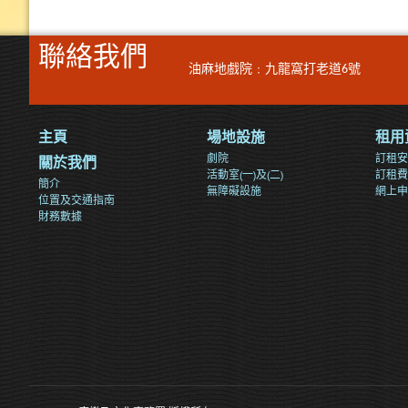
聯絡我們
油麻地戲院﹕九龍窩打老道6號
主頁
場地設施
租用
劇院
訂租安
關於我們
活動室(一)及(二)
訂租費
簡介
無障礙設施
網上申
位置及交通指南
財務數據