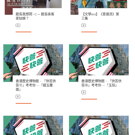
館長我想問 #7 ─ 館長係客
【文學101】《意識流》第
家姑娘？
三集
香港歷史博物館 – 「快答快
香港歷史博物館 – 「快答快
答⑪」考考你 —「綴玉覆
答⑩」考考你 —「玉琮」
面」