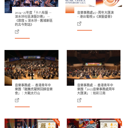
2024-25年度「十八有藝 —
音樂事務處45+周年大匯演
深水埗社區演藝計劃」 —
- 港台電視31《演藝盛薈》
《敦煌 x 深水埗—舊城新區
的古今對話》
音樂事務處 — 香港青年中
音樂事務處 — 香港青年中
樂團「龍騰虎躍賀回歸音樂
樂團「2023音樂事務處周年
會」：大戰太行山
大匯演」：炫彩江南