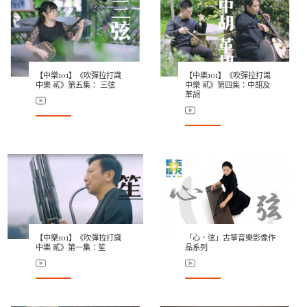
【中樂101】《吹彈拉打識
【中樂101】《吹彈拉打識
中樂 貳》第五集： 三弦
中樂 貳》第四集：中胡及
革胡
【中樂101】《吹彈拉打識
「心．弦」古箏音樂影像作
中樂 貳》第一集：笙
品系列