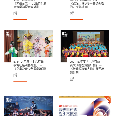
《非遺音樂 ‧ 北區情》廣
《敦煌 x 深水埗—舊城新區
府音樂初探音樂計劃
的古今對話 II》
2024-25年度「十八有藝 —
2024-25年度「十八有藝 —
觀塘社區演藝計劃」 —
黃大仙社區演藝計劃」 —
《兒童及青少年粵劇培訓》
《鼓韻遊蹤黃大仙》鼓藝培
訓計劃