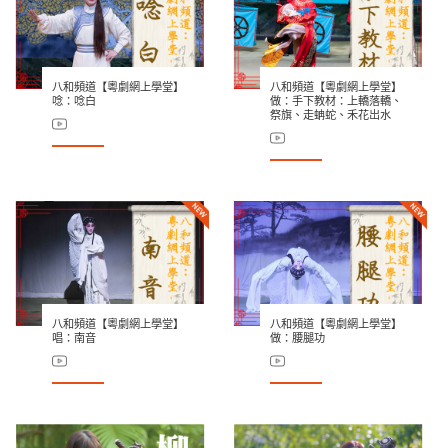
八和頻道【粵劇網上學堂】
八和頻道【粵劇網上學堂】
唸：唸白
做：手下教材：上轎落轎、
祭旗、走蚺蛇、禾花岀水
八和頻道【粵劇網上學堂】
八和頻道【粵劇網上學堂】
唱：南音
做：腰腿功