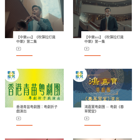
【中樂101】《吹彈拉打識
【中樂101】《吹彈拉打識
中樂》第二集
中樂》第一集
香港青苗粤劇團：粤劇折子
鴻嘉寶粤劇團 — 粤劇《春
戲演出
草闖堂》