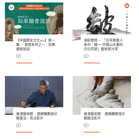
【中國歷史文化101】第一
油街實現 — 「古早策展人
集 — 敦煌系列之一：如果
系列：皴──中國山水畫的
牆會說話
文化符號」藝術家分享
香港藝術館 – 唐錦騰教授示
香港藝術館 – 唐錦騰教授示
範墨法、色法影片
範皴法影片