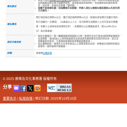
申請人須在
2026年1月15日至21日
期間經My SmartPLAY App、SmartPLAY網頁或智能
自助服務站遞交電子抽籤申請表。請清楚填寫所需資料，包括擬參加的組別和項
目、性別等，並填妥及簽署「聲明書」。
報名辦法:
抽籤不設候補名額，如抽籤後仍有餘額，申請人須在公開報名階段重新以先到先得
方式報名。
單打項目每位港幣20元正，雙打項目每隊港幣40元正（如報名參加單打及雙打項目，
則只須繳付一次費用）（60歲或以上人士、全日制學生或殘疾人士均可享有半價優
報名費用:
惠，有關人士須持有有效證明文件）。收費劃分以比賽開始首天（即2026年4月10
日）為計算基礎。
如在比賽當日，第一輪賽事報到時間前2小時，香港天文台已發出8號熱帶氣旋警告
信號預警，或8號或以上熱帶氣旋警告信號或黑色暴雨警告信號仍然生效，該日全
部賽事即告取消。大會稍後會通知各參賽者相應安排。
惡劣天氣安排:
如比賽開始前，香港天文台未有發出以上預警或警告信號，參賽者仍須按時到登記
處報到。逾時者將作棄權論。
詳情:
請參閱
比賽詳情
.
© 2025 康樂及文化事務署 版權所有
分享
重要告示
|
私隠政策
|
修訂日期: 2025年10月10日