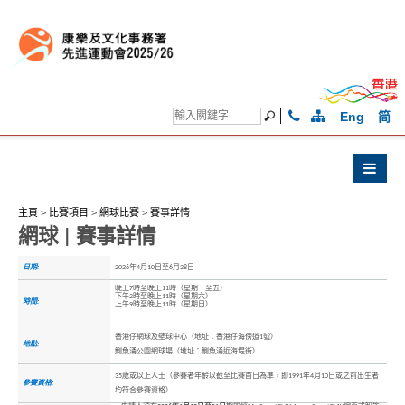
Eng
简
主頁
>
比賽項目
>
網球比賽
>
賽事詳情
網球 | 賽事詳情
日期:
2026年4月10日至6月28日
晚上7時至晚上11時（星期一至五）
下午2時至晚上11時（星期六）
時間:
上午9時至晚上11時（星期日）
香港仔網球及壁球中心（地址：香港仔海傍道1號）
地點:
鰂魚涌公園網球場（地址：鰂魚涌近海堤街）
35歲或以上人士（參賽者年齡以截至比賽首日為準，即1991年4月10日或之前出生者
參賽資格:
均符合參賽資格）