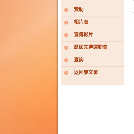
贊助
相片廊
宣傳影片
歷屆先進運動會
查詢
返回康文署