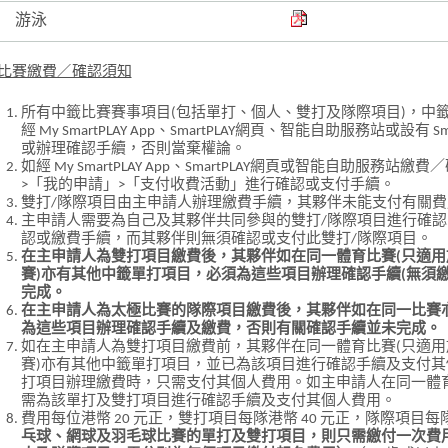
游泳
比賽繳費／確認須知
所有中籤比賽賽事項目(包括單打、個人、雙打及隊際項目)，中
經 My SmartPLAY App、SmartPLAY網頁、智能自助服務站或設有
或辦理確認手續，否則當棄權論。
如經 My SmartPLAY App、SmartPLAY網頁或智能自助服務
>「我的申請」>「支付收費活動」進行確認或支付手續。
雙打/隊際項目由主申請人辦理繳費手續，其夥伴未能支付有關費
主申請人需要為自己及其夥伴共同參與的雙打/隊際項目進行確
認或繳費手續，而其夥伴則無須確認或支付此雙打/隊際項目。
在主申請人為雙打項目繳費後，其夥伴如在同一體育比賽(只適
賽)亦有其他中籤單打項目，必須為這些項目辦理確認手續(無須
完成。
在主申請人為太極比賽的隊際項目繳費後，其夥伴如在同一比賽
為這些項目辦理確認手續及繳費，否則有關確認手續並未完成。
如在主申請人為雙打項目繳費前，其夥伴在同一體育比賽(只適
賽)亦有其他中籤單打項目，並已為該項目進行確認手續及支付
打項目辦理繳費時，只需支付其個人費用。如主申請人在同一體
需為該單打及雙打項目進行確認手續及支付其個人費用。
費用每位港幣 20 元正，雙打項目每隊港幣 40 元正，隊際項目每
乓球、網球及羽毛球比賽的單打及雙打項目，則只需繳付一次費