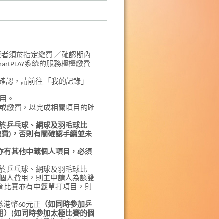
籤者須於指定繳費 ／確認期內
 SmartPLAY系統的服務櫃檯繳費
站繳費／確認，請前往 「我的記錄」
用。
認或繳費，以完成相關項目的確
用於乒乓球、網球及羽毛球比
繳費)，否則有關確認手續並未
亦有其他中籤個人項目，必須
用於乒乓球、網球及羽毛球比
其個人費用，則主申請人為該雙
育比賽亦有中籤單打項目，則
隊港幣60元正
（如同時參加乒
用）(如同時參加太極比賽的個