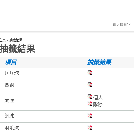
主頁
>
抽籤結果
抽籤結果
項目
抽籤結果
乒乓球
長跑
個人
太極
隊際
網球
羽毛球