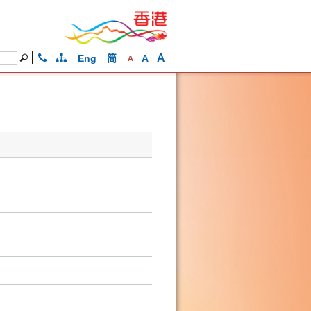
A
Eng
简
A
A