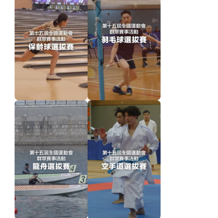
香
港
品
牌
形
象
-
亚
洲
国
际
都
会