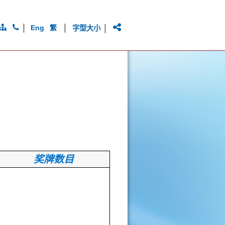
|
|
|
Eng
繁
字型大小
奖牌数目