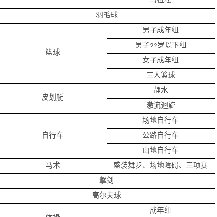
马拉松
羽毛球
男子成年组
男子22岁以下组
篮球
女子成年组
三人篮球
静水
皮划艇
激流迴旋
场地自行车
自行车
公路自行车
山地自行车
马术
盛装舞步、场地障碍、三项赛
撃剑
高尔夫球
成年组