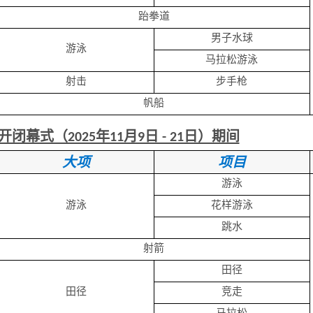
跆拳道
男子水球
游泳
马拉松游泳
射击
步手枪
帆船
开闭幕式（2025年11月9日 - 21日）期间
大项
项目
游泳
游泳
花样游泳
跳水
射箭
田径
田径
竞走