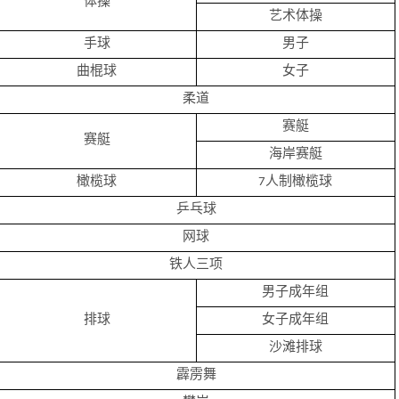
体操
艺术体操
手球
男子
曲棍球
女子
柔道
赛艇
赛艇
海岸赛艇
橄榄球
7人制橄榄球
乒乓球
网球
铁人三项
男子成年组
排球
女子成年组
沙滩排球
霹雳舞