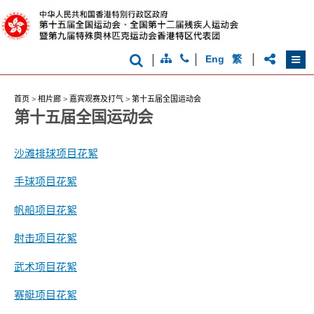
克
运
动
会
|
|
|
Eng
繁
首页
>
相片廊
>
嘉宾观赛及打气
>
第十五届全国运动会
第十五届全国运动会
香
沙滩排球项目花絮
港
品
手球项目花絮
牌
形
象
帆船项目花絮
-
亚
射击项目花絮
洲
国
际
武术项目花絮
都
会
赛艇项目花絮