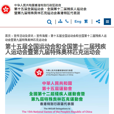
克
运
动
会
|
|
|
Eng
繁
首页
>
宣传活动及资讯
>
宣传海报
>
第十五届全国运动会和全国第十二届残疾人运
动会暨第九届特殊奥林匹克运动会
第十五届全国运动会和全国第十二届残疾
人运动会暨第九届特殊奥林匹克运动会
香
港
品
牌
形
象
-
亚