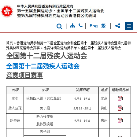
克
运
动
会
|
|
|
Eng
繁
首页
>
香港运动员参加第十五届全国运动会和全国第十二届残疾人运动会暨第九届特
殊奥林匹克运动会赛事
>
比赛详情及运动员名单
>
全国第十二届残疾人运动会
全国第十二届残疾人运动会
全国第十二届残疾人运动会
竞赛项目赛事
大项
小项
决赛日期
地点
运动员名单
冰壶
轮椅四人组（男女混合）
4月8 - 19日
北京
聋人足球
男子组
5月15 - 25日
佛山
听力残疾组
跆拳道
9月8 - 14日
惠州
肢体残疾组
男子组