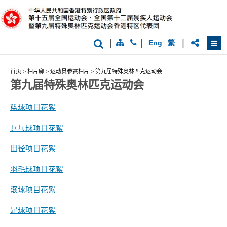
克
香
运
港
动
品
会
牌
形
|
|
|
Eng
繁
象
-
亚
洲
首页
>
相片廊
>
运动员参赛相片
>
第九届特殊奥林匹克运动会
国
际
第九届特殊奥林匹克运动会
都
会
篮球项目花絮
乒乓球项目花絮
田径项目花絮
羽毛球项目花絮
滚球项目花絮
足球项目花絮