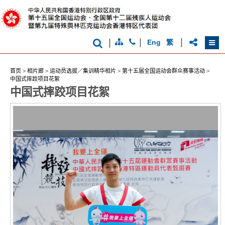
克
运
动
会
|
|
|
Eng
繁
首页
>
相片廊
>
运动员选拔／集训精华相片
>
第十五届全国运动会群众赛事活动
>
中国式摔跤项目花絮
香
中国式摔跤项目花絮
港
品
牌
形
象
-
亚
洲
国
际
都
会