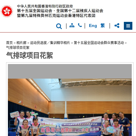
克
运
动
会
|
|
|
Eng
繁
首页
>
相片廊
>
运动员选拔／集训精华相片
>
第十五届全国运动会群众赛事活动
>
气排球项目花絮
香
气排球项目花絮
港
品
牌
形
象
-
亚
洲
国
际
都
会