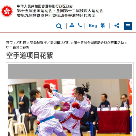
克
运
动
会
|
|
|
Eng
繁
首页
>
相片廊
>
运动员选拔／集训精华相片
>
第十五届全国运动会群众赛事活动
>
空手道项目花絮
香
空手道项目花絮
港
品
牌
形
象
-
亚
洲
国
际
都
会