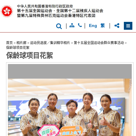
克
运
动
会
|
|
|
Eng
繁
首页
>
相片廊
>
运动员选拔／集训精华相片
>
第十五届全国运动会群众赛事活动
>
保龄球项目花絮
香
保龄球项目花絮
港
品
牌
形
象
-
亚
洲
国
际
都
会