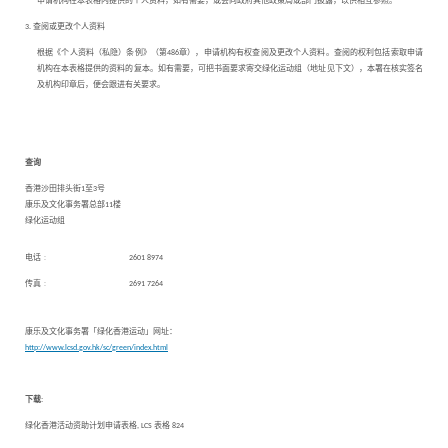
申请机构在本表格内提供的个人资料，如有需要，或会向政府其他政策局或部门披露，以供相互参照。
3. 查阅或更改个人资料
根据《个人资料（私隐）条例》（第486章），申请机构有权查阅及更改个人资料。查阅的权利包括索取申请
机构在本表格提供的资料的复本。如有需要，可把书面要求寄交绿化运动组（地址见下文），本署在核实签名
及机构印章后，便会跟进有关要求。
查询
香港沙田排头街1至3号
康乐及文化事务署总部11楼
绿化运动组
电话﹕
2601 8974
传真﹕
2691 7264
康乐及文化事务署「绿化香港运动」网址：
http://www.lcsd.gov.hk/sc/green/index.html
下载:
绿化香港活动资助计划申请表格, LCS 表格 824