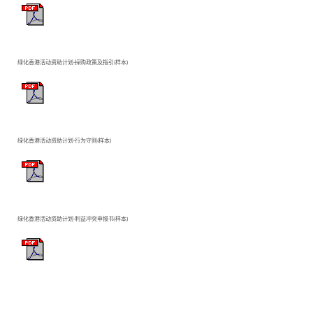
绿化香港活动资助计划-採购政策及指引(样本)
绿化香港活动资助计划-行为守则(样本)
绿化香港活动资助计划-利益冲突申报书(样本)