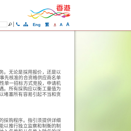
A
Eng
繁
A
A
务。无论是採用报价，还是以
从事先核准的合资格供应商名单
限性单一招标方式竞投，申请机
遇。所有採购应以衡工量值为
以堵塞所有容易引起不当和贪
的採购程序。指引须提供详细
能以推行独立监察和制衡的制