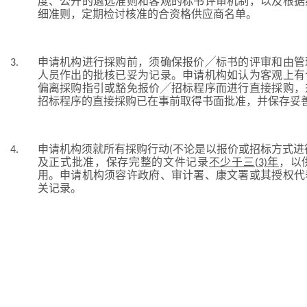
度、公开的遴选准则和客观的标书评审机制，以及根据
细准则，定期检讨核准的合资格供应商名单。
3.
申请机构进行採购前，须确保报价╱标书的评审和由管
人员作出的批核已妥为记录。申请机构如认为客观上有
偏离採购指引或豁免报价╱招标程序而进行直接採购，
招标程序的直接採购已在事前取得书面批准，并保存妥
4.
申请机构须就所有採购行动(不论是以报价或招标方式进
及正式批准，保存完整的文件记录
不少于三(3)年
，以
用。申请机构须容许政府、审计署、康文署或其授权代
关记录。