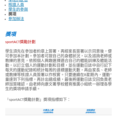
學校的配合
核證人員
學生的參與
獎項
參加辦法
獎項
sportACT獎勵計劃
學生須先在參加者約章上簽署，再經家長簽署以示同意後，便
可參加本計劃。參加者可按自己的身體狀況，以及諮詢老師或
教練的意見，依照個人興趣選擇適合自己的體能訓練及體能活
動，以訂立個人的運動計劃和目標，並在運動日誌中自行記下
每天的運動紀錄和統計每周的達標運動天數，再由家長、老師
或教練等核證人員簽署以作核實。只要連續在8星期內，運動*
量達到下列指標，再計出總成績，最後將運動日誌交回負責老
師加簽確認，由老師向康文署學校體育推廣小組統一辦理各學
生的獎項申請手續。
「sportACT獎勵計劃」獎項指標如下：
中學及小學
特殊學校
(包括群育學校)
(群育學校除外)