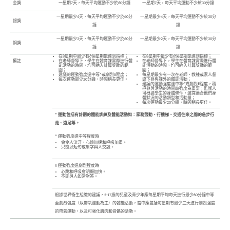
金獎
一星期7天，每天平均運動不少於60分鐘
一星期7天，每天平均運動不少於30分鐘
一星期最少4天，每天平均運動不少於60分
一星期最少4天，每天平均運動不少於30分
銀獎
鐘
鐘
一星期最少3天，每天平均運動不少於60分
一星期最少2天，每天平均運動不少於30分
銅獎
鐘
鐘
在8星期中最少有6個星期能達到指標；
在8星期中最少有6個星期能達到指標；
備註
在老師督導下，學生在體育課實際進行體
在老師督導下，學生在體育課實際進行體
能活動的時間，均可納入計算獎勵的範
能活動的時間，均可納入計算獎勵的範
圍；
圍；
建議的運動強度達中等^或劇烈#程度；
每星期最少有一次在老師、教練或家人督
每次運動最少20分鐘，時間稍長更佳。
導下參與課外的體能活動；
建議的運動強度達中等^或劇烈#程度，積
極參與活動的時間較強度為重要；監護人
可根據學生的身體條件，選擇適合他們身
體狀況的活動類型和活動量；
每次運動最少20分鐘，時間稍長更佳。
* 運動包括有計劃的體能訓練及體能活動如：家務勞動、行樓梯、交通往來之間的急步行
走、遠足等。
^ 運動強度達中等程度時
會令人流汗、心跳加速和呼吸加重。
只能以短句或單字與人交談。
# 運動強度達劇烈程度時
心跳和呼吸會明顯加快。
不能與人如常對答。
根據世界衞生組織的建議，5-17歲的兒童及青少年應每星期平均每天進行最少60分鐘中等
至劇烈強度（以帶氧運動為主）的體能活動，當中應包括每星期有最少三天進行劇烈強度
的帶氧運動，以及可強化肌肉和骨骼的活動。