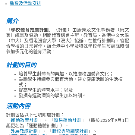
繳費及活動安排
簡介
「學校體育推廣計劃」
（計劃）由康樂及文化事務署（康文
署）統籌及資助，相關體育總會主辦，教育局、香港中文大學
（中大）及香港浸會大學（浸大）協辦，在推行計劃時，會配
合學校的日常運作，讓全港中小學及特殊學校學生於課餘時間
參加多元化的體育活動。
計劃的目的
培養學生對體育的興趣，以推廣校園體育文化；
鼓勵學生持續參與體育活動，建立健康活躍的生活模
式；
提高學生的體育水平；以及
發掘有運動潛質的學生加以培訓。
活動內容
計劃包括以下七項附屬計劃：
「
運動教育計劃
」、 「
簡易運動計劃
」（將於2026年9月1日
起更名為「運動體驗計劃」）、
「
外展教練計劃
」、 「
聯校專項訓練計劃
」、