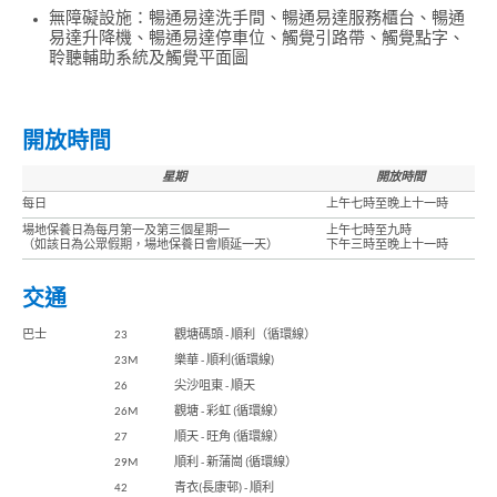
無障礙設施：暢通易達洗手間、暢通易達服務櫃台、暢通
易達升降機、暢通易達停車位、觸覺引路帶、觸覺點字、
聆聽輔助系統及觸覺平面圖
開放時間
星期
開放時間
每日
上午七時至晚上十一時
場地保養日為每月第一及第三個星期一
上午七時至九時
（如該日為公眾假期，場地保養日會順延一天）
下午三時至晚上十一時
交通
巴士
23
觀塘碼頭 - 順利（循環線）
23M
樂華 - 順利(循環線)
26
尖沙咀東 - 順天
26M
觀塘 - 彩虹 (循環線）
27
順天 - 旺角 (循環線）
29M
順利 - 新蒲崗 (循環線）
香
42
青衣(長康邨) - 順利
港