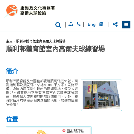
|
|
|
Eng
简
主頁
>
順利邨體育館室內高爾夫球練習場
順利邨體育館室內高爾夫球練習場
簡介
順利邨體育館及公園位於觀塘順利邨道33號，面
對順利邨及順安邨，佔地33 000平方米，設施齊
備，為區內居民提供理想的康體場地，備受大眾
歡迎。體育館地下設有三條室內高爾夫球發球
道，歡迎個人或團體於開放時間租用。另外，體
育館每月均舉辦高爾夫球相關活動，歡迎市民報
名參加。
位置