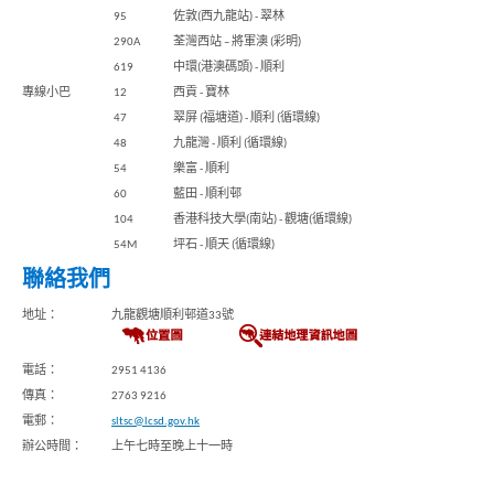
品
95
佐敦(西九龍站) - 翠林
牌
290A
荃灣西站 – 將軍澳 (彩明)
形
象
619
中環(港澳碼頭) - 順利
-
專線小巴
12
西貢 - 寶林
亞
洲
47
翠屏 (福塘道) - 順利 (循環線)
國
48
九龍灣 - 順利 (循環線)
際
54
樂富 - 順利
都
會
60
藍田 - 順利邨
104
香港科技大學(南站) - 觀塘(循環線)
54M
坪石 - 順天 (循環線)
聯絡我們
地址：
九龍觀塘順利邨道33號
電話：
2951 4136
傳真：
2763 9216
電郵：
sltsc@lcsd.gov.hk
辦公時間：
上午七時至晚上十一時