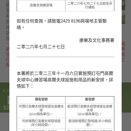
合道運動場的戶外高爾夫球練習場設有
二零二六年七月二十七日起至另
臨時練習草坪(人造草)，並提供共106條
高爾夫球練習場
行通知
發球道。另外兩個附設於順利邨體育館
和港島東體育館的室內高爾夫球練習場
如有任何查詢，請致電2429 8196與場地主管聯
則分別設有3條發球道。此外，各高爾夫
絡。
球設施每月均舉辦不同程度的高爾夫球
訓練課程及相關活動，歡迎市民報名參
加。
康樂及文化事務署
* 屯門康樂體育中心的高爾夫球練習草坪、歷奇公園（包括繩
二零二六年七月二十七日
網陣、運動攀登牆、兒童遊樂場及長者健身設施）、部分泊車
位、草坪及行人通道，已於2023年4月1日起分階段關閉，以進
行「屯門游泳池及屯門康樂體育中心高爾夫球練習草坪重置工
程」。
本署將於二零二三年十一月六日實施預訂屯門高爾
夫球中心練習場高爾夫球設施和用品的新安排，詳
情如下：
© 2025 康樂及文化事務署 版權所有
現有安排
新安排
可預訂高爾夫球發球道及高爾夫
取消預訂高爾夫球發球道及高爾
重要告示
|
私隠政策
| 修訂日期:
2026年7月23日
球
夫球
(以30個為單位)。
(以30個為單位)。
可即場預訂高爾夫球發球道
取消即場預訂發球道(半小時段
(半小時段節)。
節)。