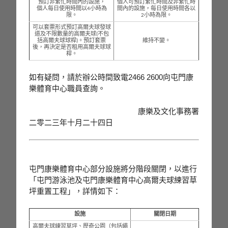
預訂非繁忙時間內的設施，
個人可預訂繁忙時間及非繁忙時
個人每日使用時間以4小時為
間內的設施，每日使用時間各以
限。
2小時為限。
可以套票形式預訂高爾夫球發球
道及不限數量的高爾夫球(不包
括高爾夫球球桿)。預訂套票
維持不變。
後，再決定是否租用高爾夫球球
桿。
如有疑問，請於辦公時間致電2466 2600向屯門康
樂體育中心職員查詢。
康樂及文化事務署
二零二三年十月二十四日
屯門康樂體育中心部分設施將分階段關閉，以進行
「屯門游泳池及屯門康樂體育中心高爾夫球練習草
坪重置工程」，詳情如下：
設施
關閉日期
高爾夫球練習草坪、歷奇公園（包括繩