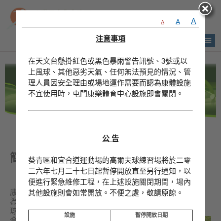
A
A
A
注意事項
|
|
|
Eng
简
在天文台懸掛紅色或黑色暴雨警告訊號、3號或以
上風球、其他惡劣天氣、任何無法預見的情況、管
理人員因安全理由或場地運作需要而認為康體設施
不宜使用時，屯門康樂體育中心設施即會關閉。
香
港
品
公 告
牌
形
象
簡介
葵青區和宜合道運動場的高爾夫球練習場將於二零
-
二六年七月二十七日起暫停開放直至另行通知，以
亞
洲
便進行緊急維修工程，在上述設施關閉期間，場內
國
其他設施則會如常開放。不便之處，敬請原諒。
康文署轄下共設有四項高爾夫球設施，
際
為市民提供高質素及收費廉宜的高爾夫
都
會
球服務。位於屯門康樂體育中心及和宜
設施
暫停開放日期