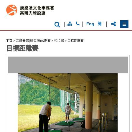
|
|
|
Eng
简
主頁
>
高爾夫球(練習場)公開賽
>
相片廊
>
目標距離賽
香
目標距離賽
港
品
牌
形
象
-
亞
洲
國
際
都
會