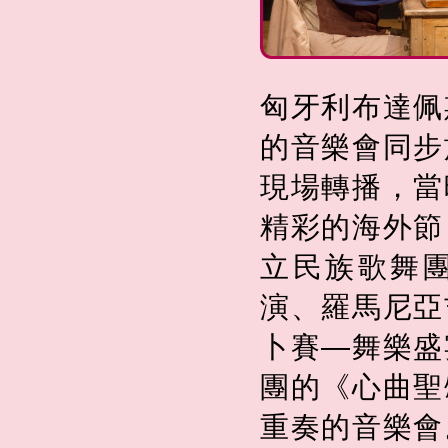
匈牙利布達佩
的音樂會同步
現場轉播，當
精彩的海外節
立民族歌舞
演、羅馬尼亞
卜賽—舞樂盛
團的《心曲聖
重奏的音樂會