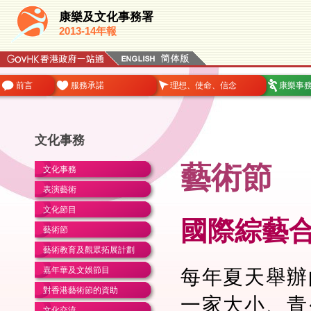
康樂及文化事務署
2013-14年報
前言
服務承諾
理想、使命、信念
康樂事
文化事務
藝術節
文化事務
表演藝術
文化節目
國際綜藝合
藝術節
藝術教育及觀眾拓展計劃
嘉年華及文娛節目
每年夏天舉辦
對香港藝術節的資助
一家大小、青
文化交流