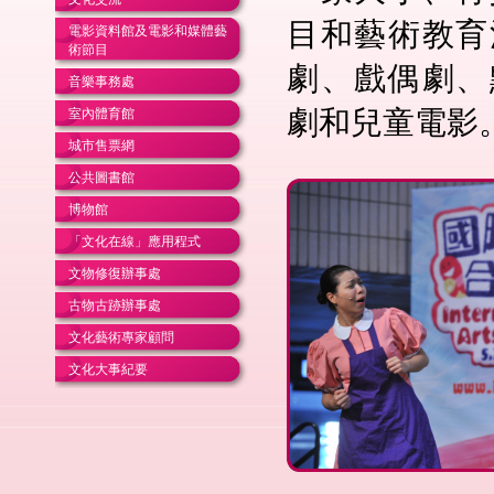
目和藝術教育
電影資料館及電影和媒體藝
術節目
劇、戲偶劇、
音樂事務處
劇和兒童電影
室內體育館
城市售票網
公共圖書館
博物館
「文化在線」應用程式
文物修復辦事處
古物古跡辦事處
文化藝術專家顧問
文化大事紀要