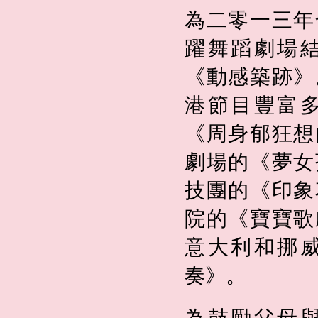
為二零一三年
躍舞蹈劇場
《動感築跡》
港節目豐富
《周身郁狂想
劇場的《夢女
技團的《印象
院的《寶寶歌
意大利和挪
奏》。
為鼓勵父母