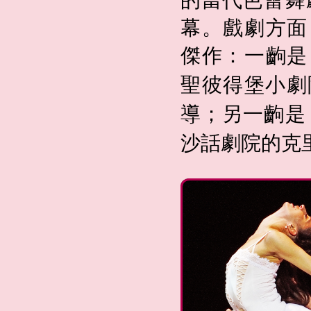
幕。戲劇方面
傑作：一齣是
聖彼得堡小劇
導；另一齣是
沙話劇院的克