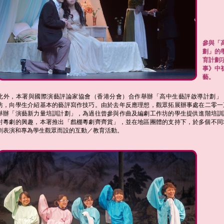
參與「
劃」的
育計劃
事》中
藝。
此外，本署與國際演藝評論家協會（香港分會）合作舉辦「高中生藝評啟導計劃」
坊，向學生介紹基本的藝評寫作技巧。由於去年反應理想，觀眾拓展辦事處在二零一
舉辦「演藝新力量培訓計劃」，為過往曾參與作曲及編劇工作坊的學生提供進階培訓
對粵劇的興趣，本署推出「戲棚粵劇齊齊賞」，並在地區團體的支持下，於多個不同
劇表演和專為學生觀眾而設的互動／教育活動。