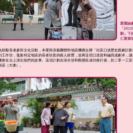
愛麗絲
「201
劃」下
仁愛廣
為鼓勵長者參與文化活動，本署與演藝團體和地區機構合辦「社區口述歷史戲劇計劃
列工作坊，蒐集特定地區的長者珍貴的個人經歷，並將這些口述資料編寫成劇本，讓
機會在台上演出他們的故事。這項計劃在深水埗和觀塘區成功推行後，於二零一三至
島區（大澳）。