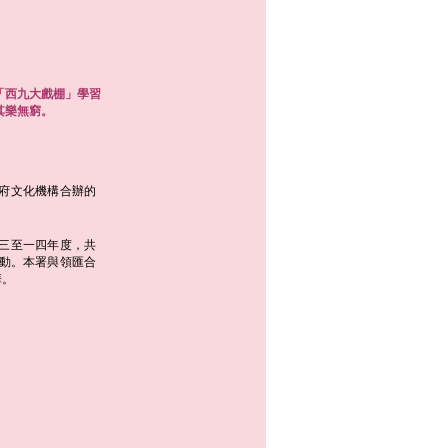
「西九大戲棚」學習
其樂無窮。
府文化機構合辦的
三至一四年度，共
活動。本署與領匯合
華。