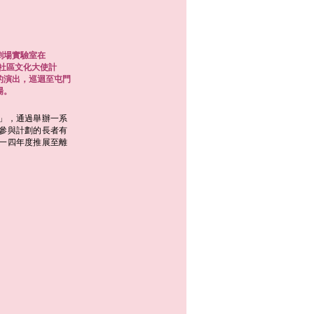
劇場實驗室在
3社區文化大使計
的演出，巡迴至屯門
場。
」，通過舉辦一系
參與計劃的長者有
一四年度推展至離