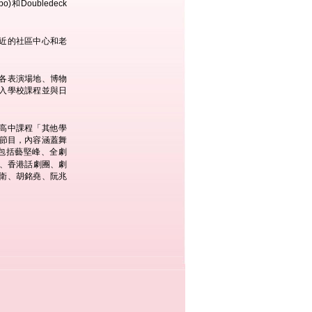
Doubledeck
近的社區中心和老
各表演場地、博物
入學校課程並與日
高中課程「其他學
術節目，內容涵蓋舞
包括藝堅峰、全劇
場、香港話劇團、劇
衛、胡銘堯、阮兆