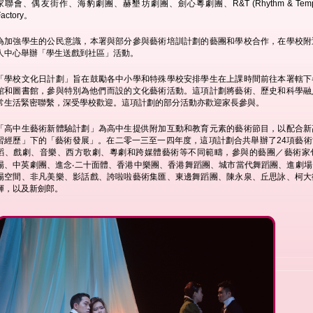
家聯會、偶友街作、海豹劇團、赫墾坊劇團、劍心粵劇團、R&T (Rhythm & Tempo)和
Factory。
為加強學生的公民意識，本署與部分參與藝術培訓計劃的藝團和學校合作，在學校附
人中心舉辦「學生送戲到社區」活動。
「學校文化日計劃」旨在鼓勵各中小學和特殊學校安排學生在上課時間前往本署轄下
館和圖書館，參與特別為他們而設的文化藝術活動。這項計劃將藝術、歷史和科學融
常生活緊密聯繫，深受學校歡迎。這項計劃的部分活動亦歡迎家長參與。
「高中生藝術新體驗計劃」為高中生提供附加互動和教育元素的藝術節目，以配合新
習經歷」下的「藝術發展」。在二零一三至一四年度，這項計劃合共舉辦了24項藝
蹈、戲劇、音樂、西方歌劇、粵劇和跨媒體藝術等不同範疇，參與的藝團／藝術家
場、中英劇團、進念‧‍二十面體、香港中樂團、香港舞蹈團、城市當代舞蹈團、進劇
場空間、非凡美樂、影話戲、誇啦啦藝術集匯、東邊舞蹈團、陳永泉、丘思詠、柯大
輝，以及新劍郎。