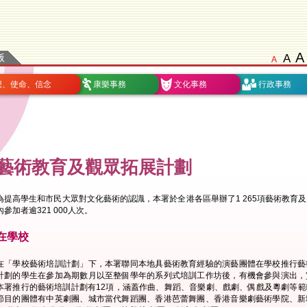
A
A
A
想、使命、信念
康樂事務
文化事務
行政事務
藝術教育及觀眾拓展計劃
為提高學生和市民大眾對文化藝術的認識，本署於全港各區舉辦了1 265項藝術教育
內參加者逾321 000人次。
在學校
在「學校藝術培訓計劃」下，本署聯同本地具藝術教育經驗的演藝團體在學校推行藝
計劃的學生在參加為期數月以至整個學年的系列式培訓工作坊後，有機會參與演出，
本署推行的藝術培訓計劃有12項，涵蓋作曲、舞蹈、音樂劇、戲劇、偶戲及粵劇等
節目的團體有中英劇團、城市當代舞蹈團、香港芭蕾舞團、香港音樂劇藝術學院、新