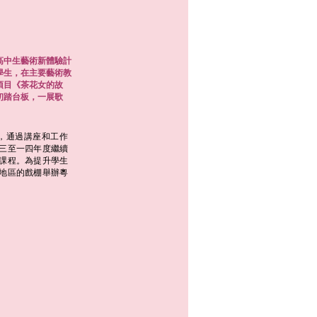
高中生藝術新體驗計
學生，在主要藝術教
項目《茶花女的故
初踏台板，一展歌
，通過講座和工作
三至一四年度繼續
課程。為提升學生
地區的戲棚舉辦粵