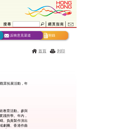
反映意見渠道
附錄
首頁
列印
及觀眾拓展活動，年
術教育活動。參與
實踐所學。年內，
範疇。負責製作演出
域劇團、香港作曲