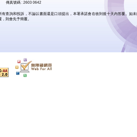
傳真號碼 : 2603 0642
所有查詢和投訴，不論以書面還是口頭提出，本署承諾會在收到後十天內答覆。如未
覆，則會先予簡覆。