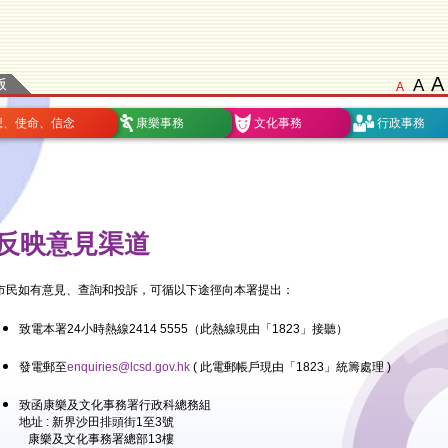
A
A
A
想、使命、信念
康樂事務
文化事務
行政事務
反映意見渠道
市民如有意見、查詢和投訴，可循以下途徑向本署提出：
致電本署24小時熱線2414 5555（此熱線現由「1823」接聽）
發電郵至
enquiries@lcsd.gov.hk
( 此電郵帳戶現由「1823」統籌處理 )
致函康樂及文化事務署行政科總務組
地址 : 新界沙田排頭街1至3號
康樂及文化事務署總部13樓