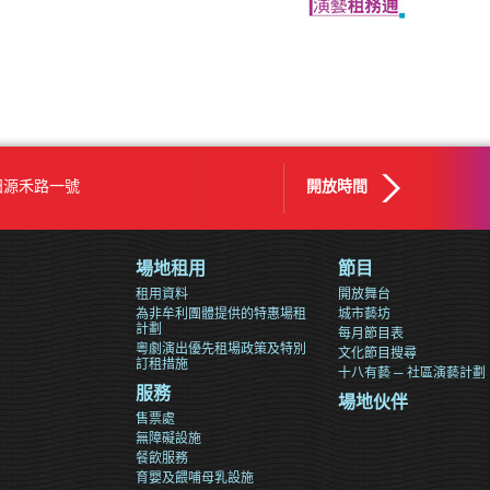
田源禾路一號
開放時間
場地租用
節目
租用資料
開放舞台
為非牟利團體提供的特惠場租
城市藝坊
計劃
每月節目表
粵劇演出優先租場政策及特別
文化節目搜尋
訂租措施
十八有藝 ─ 社區演藝計劃
服務
場地伙伴
售票處
無障礙設施
餐飲服務
育嬰及餵哺母乳設施