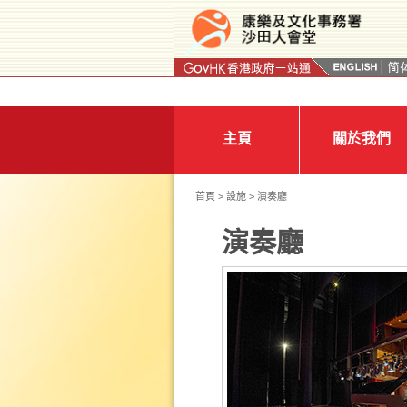
按“Tab”進入菜單
主頁
關於我們
首頁
>
設施
> 演奏廳
演奏廳