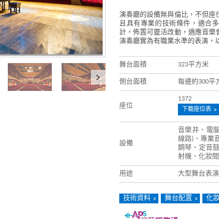
演奏廳的設備無與倫比，不但座
且具有專業的技術條件，適合多
計，佈置可靈活改動，適應音樂
演奏廳實為有職業水準的表演，
舞台面積
323平方米
側台面積
每邊約300平
1372
座位
下載座位表
音樂井、電腦
線路)、專業
設備
鋼琴、定音
射機、化妝間
用途
大型舞台表演
技術資料
舞台配置
化