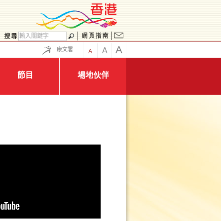
A
康文署
A
A
節目
場地伙伴