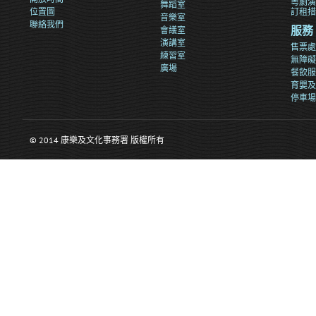
粵劇演
舞蹈室
位置圖
訂租措
音樂室
聯絡我們
會議室
服務
演講室
售票處
練習室
無障礙
廣場
餐飲服
育嬰及
停車場
© 2014 康樂及文化事務署 版權所有
>