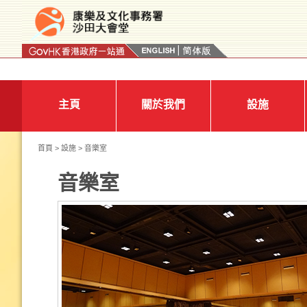
按“Tab”進入菜單
主頁
關於我們
設施
首頁
>
設施
> 音樂室
音樂室