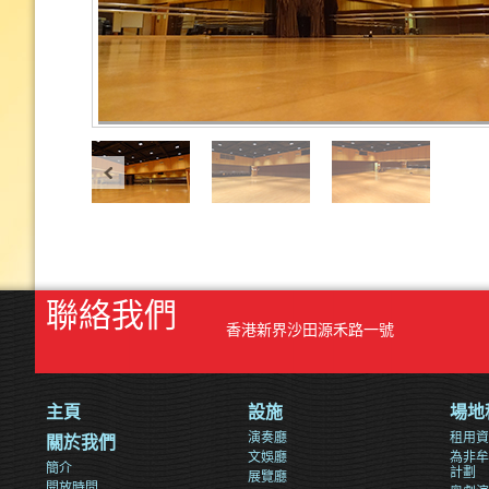
聯絡我們
香港新界沙田源禾路一號
主頁
設施
場地
演奏廳
租用資
關於我們
文娛廳
為非牟
簡介
計劃
展覽廳
開放時間