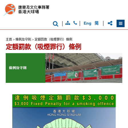
|
|
|
Eng
简
主頁
>
條例及守則
>
定額罰款（吸煙罪行）條例
定額罰款（吸煙罪行）條例
香
港
品