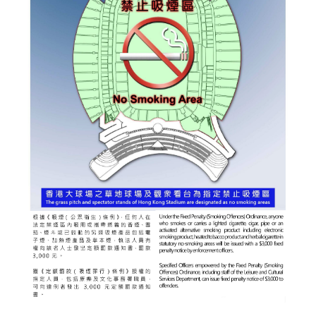
牌
形
象
-
亞
洲
國
際
都
會