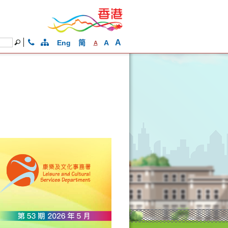
A
Eng
简
A
A