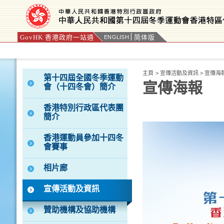
GovHK 香港政府一站通
简体版
ENGLISH
按“Tab”進入菜單
主頁
>
宣傳活動及資訊
>
宣傳海
第十四屆全國冬季運動
宣傳海報
會（十四冬會）簡介
香港特別行政區代表團
簡介
香港運動員參加十四冬
會賽事
相片廊
宣傳活動及資訊
贊助機構及協助機構