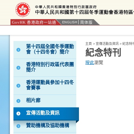
GovHK 香港政府一站通
简体版
ENGLISH
按“Tab”進入菜單
主頁
>
宣傳活動及資訊
>
紀念特
第十四屆全國冬季運動
紀念特刊
會（十四冬會）簡介
按此
瀏覽
香港特別行政區代表團
簡介
香港運動員參加十四冬
會賽事
相片廊
宣傳活動及資訊
贊助機構及協助機構