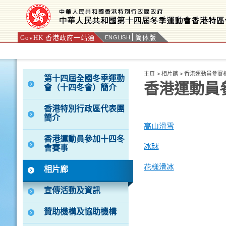
GovHK 香港政府一站通
简体版
ENGLISH
按“Tab”進入菜單
主頁
>
相片館
>
香港運動員參賽
第十四屆全國冬季運動
香港運動員
會（十四冬會）簡介
香港特別行政區代表團
簡介
高山滑雪
香港運動員參加十四冬
冰球
會賽事
花樣滑冰
相片廊
宣傳活動及資訊
贊助機構及協助機構